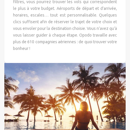
filtres, vous pourrez trouver les vols qui correspondent
le plus à votre budget. Aéroports de départ et d’arrivée,
horaires, escales… tout est personnalisable. Quelques
clics suffisent afin de réserver le trajet de votre choix et
vous envoler pour la destination choisie. Vous n’avez qu’à
vous laisser guider à chaque étape. Opodo travaille avec
plus de 610 compagnies aériennes : de quoi trouver votre
bonheur !