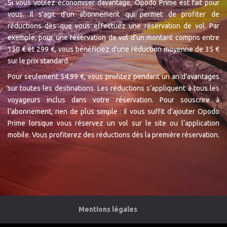
Si vous voulez économiser davantage, Opodo Prime est fait pour
vous. Il s’agit d’un abonnement qui permet de profiter de
réductions dès que vous effectuez une réservation de vol. Par
exemple, pour une réservation de vol d’un montant compris entre
150 € et 299 €, vous bénéficiez d’une réduction moyenne de 35 €
sur le prix standard.
Pour seulement 54.99 €, vous profitez pendant un an d’avantages
sur toutes les destinations. Les réductions s’appliquent à tous les
voyageurs inclus dans votre réservation. Pour souscrire à
l’abonnement, rien de plus simple : il vous suffit d’ajouter Opodo
Prime lorsque vous réservez un vol sur le site ou l’application
mobile. Vous profiterez des réductions dès la première réservation.
Mentions légales