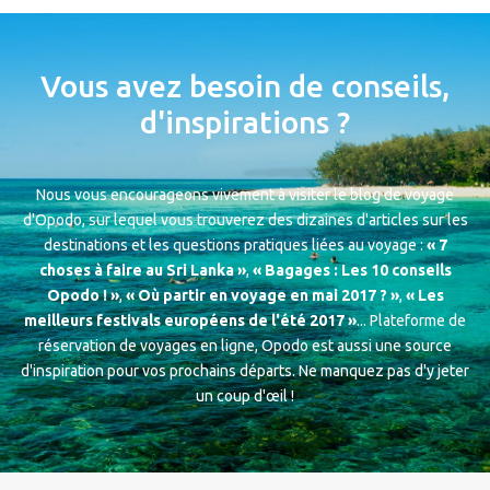
Vous avez besoin de conseils,
d'inspirations ?
Nous vous encourageons vivement à visiter le blog de voyage
d'Opodo, sur lequel vous trouverez des dizaines d'articles sur les
destinations et les questions pratiques liées au voyage :
« 7
choses à faire au Sri Lanka »
,
« Bagages : Les 10 conseils
Opodo ! »
,
« Où partir en voyage en mai 2017 ? »
,
« Les
meilleurs festivals européens de l'été 2017 »
... Plateforme de
réservation de voyages en ligne, Opodo est aussi une source
d'inspiration pour vos prochains départs. Ne manquez pas d'y jeter
un coup d'œil !