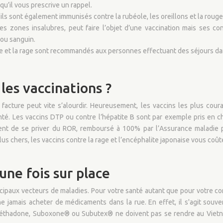
qu’il vous prescrive un rappel.
ils sont également immunisés contre la rubéole, les oreillons et la rouge
 les zones insalubres, peut faire l’objet d’une vaccination mais ses
 ou sanguin.
ise et la rage sont recommandés aux personnes effectuant des séjours da
les vaccinations ?
 facture peut vite s’alourdir. Heureusement, les vaccins les plus cour
é. Les vaccins DTP ou contre l’hépatite B sont par exemple pris en cha
ent de se priver du ROR, remboursé à 100% par l’Assurance maladie 
Plus chers, les vaccins contre la rage et l’encéphalite japonaise vous coû
une fois sur place
cipaux vecteurs de maladies. Pour votre santé autant que pour votre co
jamais acheter de médicaments dans la rue. En effet, il s'agit souv
 méthadone, Suboxone® ou Subutex® ne doivent pas se rendre au Vietna