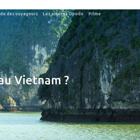
ide des voyageurs
Les astuces Opodo
Prime
 au Vietnam ?